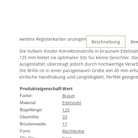
weitere Registerkarten anzeigen
Beschreibung
Be
Die Vulkani Kinder-Korrektionsbrille in braunem Edelsta
125 mm bietet sie optimalen Sitz für kleine Gesichter. Da
ausgestattet, überzeugt jedoch durch hochwertige Verarb
Die Brille ist in einer passgenauen Größe von 45 mm erhä
einfache Handhabung und Langlebigkeit. Perfekt geeignet
Produkteigenschaft
Wert
Braun
Farbe:
Edelstahl
Material:
125
Bügellänge:
33
Glashöhe:
17
Brückenweite:
Rechteckig
Form: