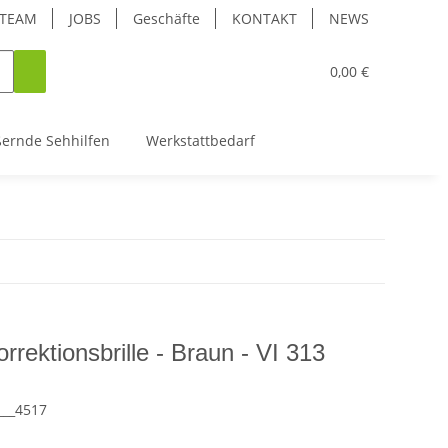
TEAM
JOBS
Geschäfte
KONTAKT
NEWS
0,00 €
ßernde Sehhilfen
Werkstattbedarf
orrektionsbrille - Braun - VI 313
___4517