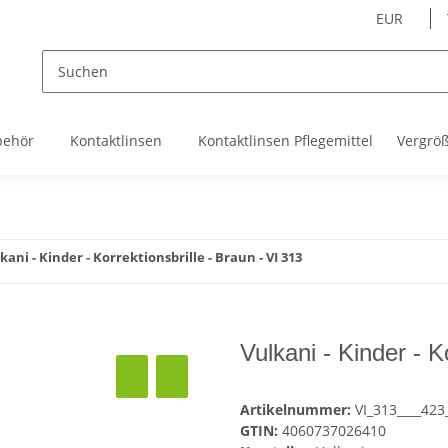
EUR
behör
Kontaktlinsen
Kontaktlinsen Pflegemittel
Vergrö
kani - Kinder - Korrektionsbrille - Braun - VI 313
Vulkani - Kinder - K
Artikelnummer:
VI_313____423
GTIN:
4060737026410