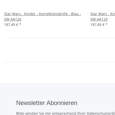
Star Wars - Kinder - Korrektionsbrille - Blau -
Star Wars - Kin
SW AA126
SW AA129
187,49 €
*
187,49 €
*
Newsletter Abonnieren
Bitte senden Sie mir entsprechend Ihrer
Datenschutzerk