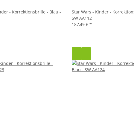
der - Korrektionsbrille - Blau -
Star Wars - Kinder - Korrektions
SW AA112
187,49 €
*