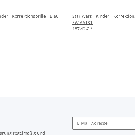
der - Korrektionsbrille - Blau -
Star Wars - Kinder - Korrektions
SW AA131
187,49 €
*
lärung
regelmäßig und