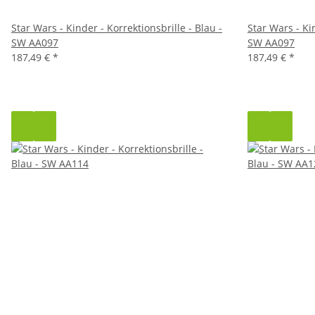
Star Wars - Kinder - Korrektionsbrille - Blau -
Star Wars - Kin
SW AA097
SW AA097
187,49 €
*
187,49 €
*