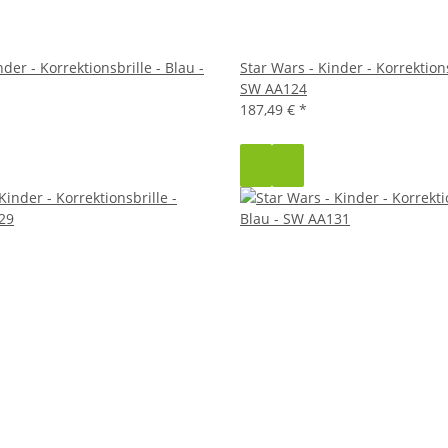
der - Korrektionsbrille - Blau -
Star Wars - Kinder - Korrektions
SW AA124
187,49 €
*