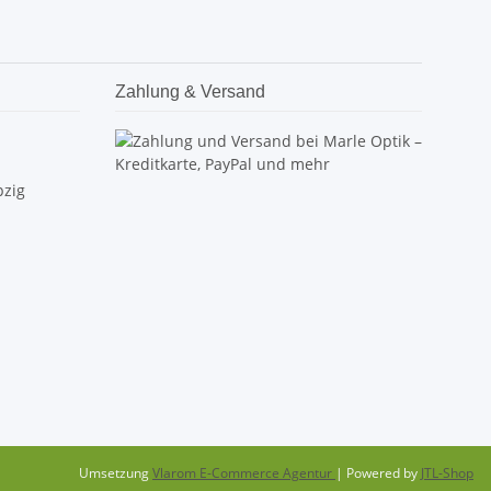
Zahlung & Versand
pzig
Umsetzung
Vlarom E-Commerce Agentur
| Powered by
JTL-Shop