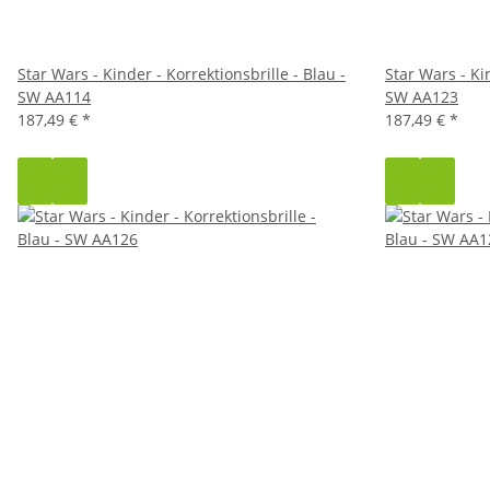
Star Wars - Kinder - Korrektionsbrille - Blau -
Star Wars - Kin
SW AA114
SW AA123
187,49 €
*
187,49 €
*