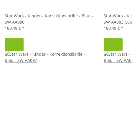
Star Wars - Kinder - Korrektionsbrille - Blau -
Star Wars - Kin
SW AA080
SW AA083 C66
180,49 €
*
180,49 €
*