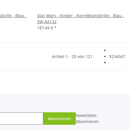
brille - Blau -
Star Wars - Kinder - Korrektionsbrille - Blau -
SW AA132
187,49 €
*
Artikel 1 - 20 von 121
1
2
3
4
5
6
7
Newsletter
Abonnieren
Abonnieren