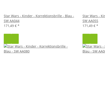
Star Wars - Kinder - Korrektionsbrille - Blau -
Star Wars - Kin
SW AA044
SW AA055
171,49 €
*
171,49 €
*