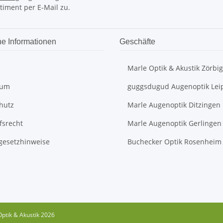
timent per E-Mail zu.
he Informationen
Geschäfte
Marle Optik & Akustik Zörbig
sum
guggsdugud Augenoptik Lei
hutz
Marle Augenoptik Ditzingen
fsrecht
Marle Augenoptik Gerlingen
egesetzhinweise
Buchecker Optik Rosenheim
ptik & Akustik 2026