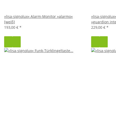
»lisa-signolux« Alarm-Monitor »alarmo«
»lisa-signolu
[weiß]
»guardion inte
193,00 €
*
229,00 €
*