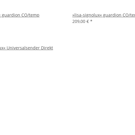
x« guardion CO/temp
»lisa-signolux« guardion CO/te
209,00 €
*