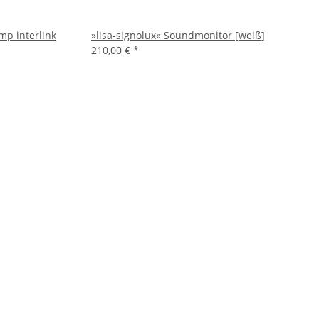
mp interlink
»lisa-signolux« Soundmonitor [weiß]
210,00 €
*