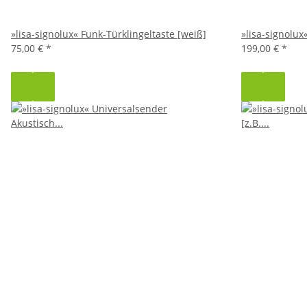
»lisa-signolux« Funk-Türklingeltaste [weiß]
»lisa-signolu
75,00 €
*
199,00 €
*