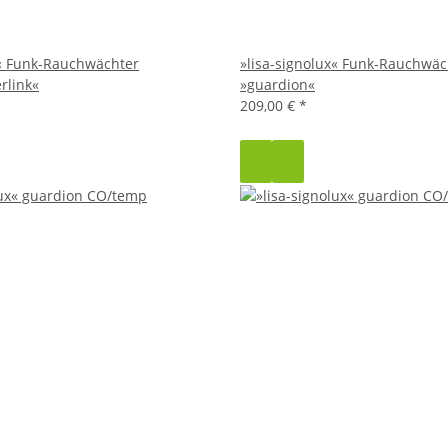
x« Funk-Rauchwächter
»lisa-signolux« Funk-Rauchwäc
rlink«
»guardion«
209,00 €
*