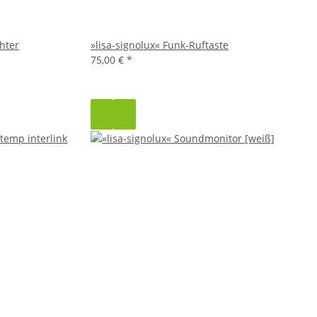
hter
»lisa-signolux« Funk-Ruftaste
75,00 €
*