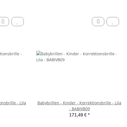
nsbrille - Lila
Babybrillen - Kinder - Korrektionsbrille - Lila
- BABIVB09
171,49 €
*