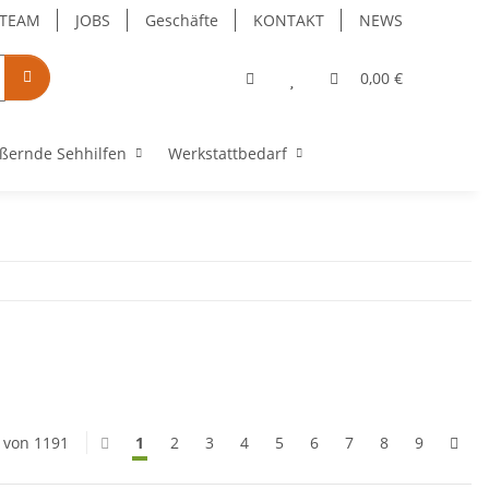
TEAM
JOBS
Geschäfte
KONTAKT
NEWS
0,00 €
ßernde Sehhilfen
Werkstattbedarf
0 von 1191
1
2
3
4
5
6
7
8
9