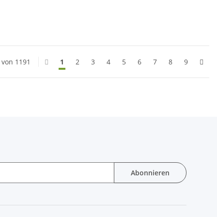
0 von 1191
1
2
3
4
5
6
7
8
9
Abonnieren