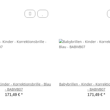
Kinder - Korrektionsbrille - Blau
Babybrillen - Kinder - Korrektio
- BABIVB07
- BABIVB07
171,49 €
*
171,49 €
*