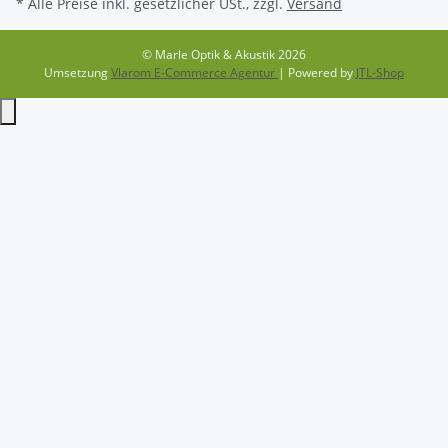
* Alle Preise inkl. gesetzlicher USt., zzgl.
Versand
© Marle Optik & Akustik 2026
Umsetzung
Vlarom E-Commerce Agentur
| Powered by
JTL-Shop