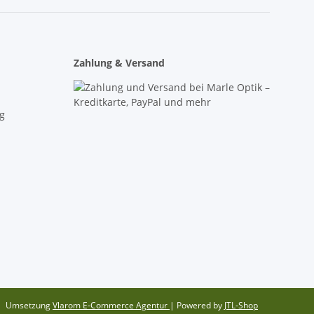
Zahlung & Versand
g
Umsetzung
Vlarom E-Commerce Agentur
| Powered by
JTL-Shop