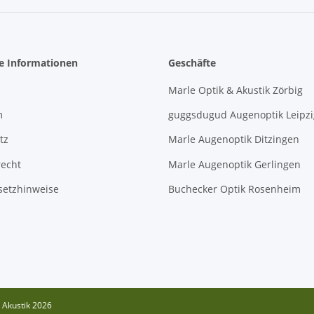
he Informationen
Geschäfte
Marle Optik & Akustik Zörbig
m
guggsdugud Augenoptik Leipzi
tz
Marle Augenoptik Ditzingen
recht
Marle Augenoptik Gerlingen
setzhinweise
Buchecker Optik Rosenheim
 Akustik 2026