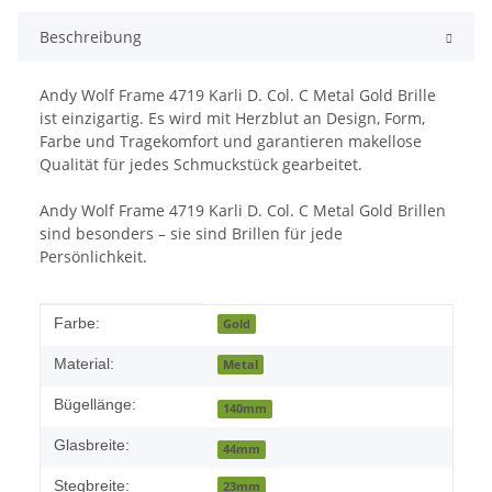
Beschreibung
Andy Wolf Frame 4719 Karli D. Col. C Metal Gold Brille
ist einzigartig. Es wird mit Herzblut an Design, Form,
Farbe und Tragekomfort und garantieren makellose
Qualität für jedes Schmuckstück gearbeitet.
Andy Wolf Frame 4719 Karli D. Col. C Metal Gold Brillen
sind besonders – sie sind Brillen für jede
Persönlichkeit.
Produkteigenschaft
Wert
Farbe:
Gold
Material:
Metal
Bügellänge:
140mm
Glasbreite:
44mm
Stegbreite:
23mm