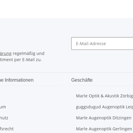
lärung
regelmäßig und
timent per E-Mail zu.
he Informationen
Geschäfte
Marle Optik & Akustik Zörbig
sum
guggsdugud Augenoptik Lei
hutz
Marle Augenoptik Ditzingen
fsrecht
Marle Augenoptik Gerlingen