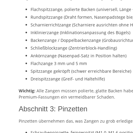
Flachspitzzange, polierte Backen (universell, Läng
Rundspitzzange (Draht formen, Nasenpadstege bie
Scharnierrichtzange (Scharniere ausrichten ohne 
Inklinierzange (Inklinationsanpassung des Bügels)
Backenzange / Doppelbackenzange (Grobausrichtu
Schließblockzange (Zentrierblock-Handling)
Ankörnzange (Nasenpad-Satz in Position halten)
Flachzange 3 mm und 5 mm
Spitzzange gekröpft (schwer erreichbare Bereiche)
Dreispitzzange (Greif- und Haltehilfe)
Wichtig:
Alle Zangen müssen polierte, glatte Backen habe
Premium-Fassungen ein vermeidbarer Schaden.
Abschnitt 3: Pinzetten
Pinzetten übernehmen das, was Zangen zu grob erledigen
Schraubenpinzette, feingespitzt (M1.0–M1.6 positio