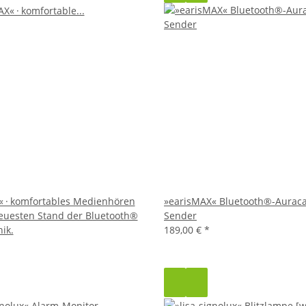
« · komfortables Medienhören
»earisMAX« Bluetooth®-Aurac
euesten Stand der Bluetooth®
Sender
ik.
189,00 €
*