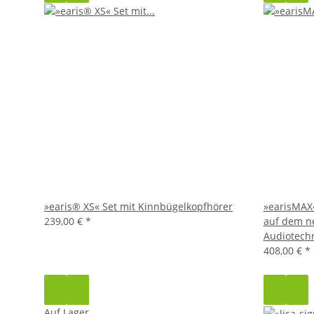
»earis® XS« Set mit Kinnbügelkopfhörer
»earisMAX
239,00 €
*
auf dem n
Audiotechn
408,00 €
*
Auf Lager