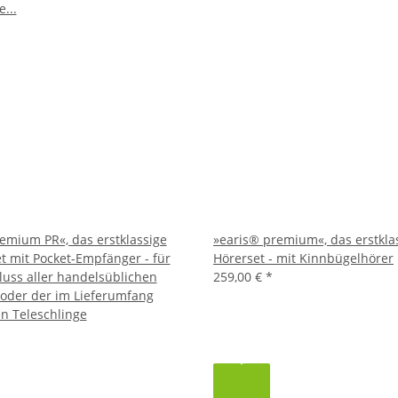
emium PR«, das erstklassige
»earis® premium«, das erstkla
t mit Pocket-Empfänger - für
Hörerset - mit Kinnbügelhörer
uss aller handelsüblichen
259,00 €
*
oder der im Lieferumfang
n Teleschlinge