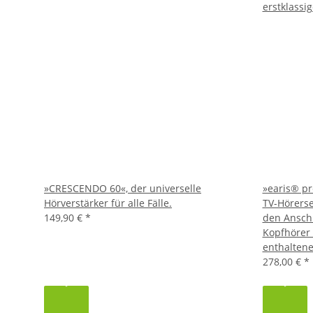
»CRESCENDO 60«, der universelle
»earis® pr
Hörverstärker für alle Fälle.
TV-Hörerse
149,90 €
*
den Anschl
Kopfhörer 
enthaltene
278,00 €
*