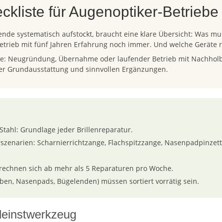
ckliste für Augenoptiker-Betriebe
ende systematisch aufstockt, braucht eine klare Übersicht: Was mu
rieb mit fünf Jahren Erfahrung noch immer. Und welche Geräte 
ebe: Neugründung, Übernahme oder laufender Betrieb mit Nachholbe
her Grundausstattung und sinnvollen Ergänzungen.
ahl: Grundlage jeder Brillenreparatur.
szenarien: Scharnierrichtzange, Flachspitzzange, Nasenpadpinzet
 rechnen sich ab mehr als 5 Reparaturen pro Woche.
uben, Nasenpads, Bügelenden) müssen sortiert vorrätig sein.
leinstwerkzeug