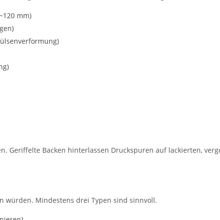
e ~120 mm)
gen)
Hülsenverformung)
ng)
n. Geriffelte Backen hinterlassen Druckspuren auf lackierten, ve
 würden. Mindestens drei Typen sind sinnvoll.
nieren)