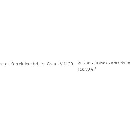
Vulkan - Unisex - Korrektion
sex - Korrektionsbrille - Grau - V 1120
158,99 €
*