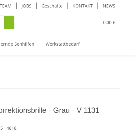
TEAM
JOBS
Geschäfte
KONTAKT
NEWS
0,00 €
ßernde Sehhilfen
Werkstattbedarf
rrektionsbrille - Grau - V 1131
25__4818