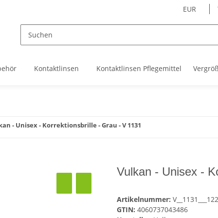
EUR
behör
Kontaktlinsen
Kontaktlinsen Pflegemittel
Vergrö
kan - Unisex - Korrektionsbrille - Grau - V 1131
Vulkan - Unisex - Ko
Artikelnummer:
V__1131___12
GTIN:
4060737043486