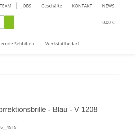
TEAM
JOBS
Geschäfte
KONTAKT
NEWS
0,00 €
ßernde Sehhilfen
Werkstattbedarf
rrektionsbrille - Blau - V 1208
06__4919