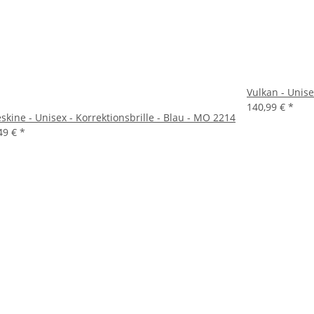
Vulkan - Unise
140,99 €
*
skine - Unisex - Korrektionsbrille - Blau - MO 2214
49 €
*