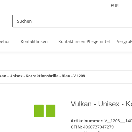
EUR
behör
Kontaktlinsen
Kontaktlinsen Pflegemittel
Vergrö
kan - Unisex - Korrektionsbrille - Blau - V 1208
Vulkan - Unisex - Ko
Artikelnummer:
V__1208___14
GTIN:
4060737047279