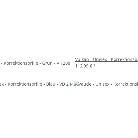
Vulkan - Unisex - Korrektionsbr
 - Korrektionsbrille - Grün - V 1208
112,99 €
*