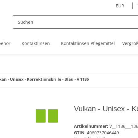
EUR
behör
Kontaktlinsen
Kontaktlinsen Pflegemittel
Vergrö
kan - Unisex - Korrektionsbrille - Blau - V 1186
Vulkan - Unisex - Ko
Artikelnummer:
V__1186___13
GTIN:
4060737046449