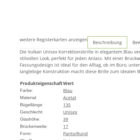
weitere Registerkarten anzeigen
Beschreibung
Be
Die Vulkan Unisex Korrektionsbrille in elegantem Blau v
stilvollen Look, perfekt für jeden Anlass. Mit einer Brü
Fassungsdesign ist ideal für den Alltag, ob im Büro, unterw
langlebige Konstruktion macht diese Brille zum idealen Be
Produkteigenschaft
Wert
Blau
Farbe:
Acetat
Material:
135
Bügellänge:
Unisex
Geschlecht:
39
Glashöhe:
17
Brückenweite:
Panto/Rund
Form: