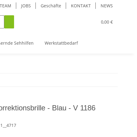
TEAM
JOBS
Geschäfte
KONTAKT
NEWS
0,00 €
ßernde Sehhilfen
Werkstattbedarf
rrektionsbrille - Blau - V 1186
61__4717