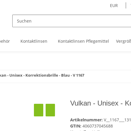
EUR
behör
Kontaktlinsen
Kontaktlinsen Pflegemittel
Vergrö
kan - Unisex - Korrektionsbrille - Blau - V 1167
Vulkan - Unisex - Ko
Artikelnummer:
V__1167___13
GTIN:
4060737045688