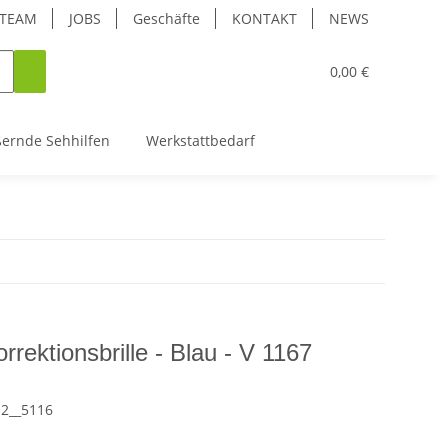
TEAM
JOBS
Geschäfte
KONTAKT
NEWS
0,00 €
ßernde Sehhilfen
Werkstattbedarf
rrektionsbrille - Blau - V 1167
12__5116