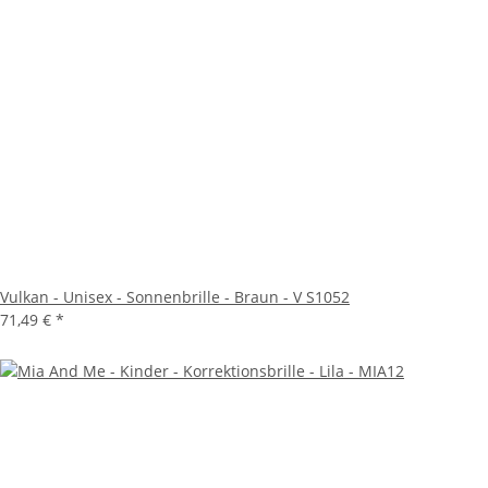
Vulkan - Unisex - Sonnenbrille - Braun - V S1052
71,49 €
*