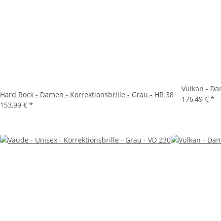
Vulkan - Dam
Hard Rock - Damen - Korrektionsbrille - Grau - HR 38
176,49 €
*
153,99 €
*