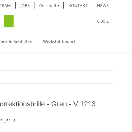
TEAM
JOBS
Geschäfte
KONTAKT
NEWS
0,00 €
ßernde Sehhilfen
Werkstattbedarf
rrektionsbrille - Grau - V 1213
19__5118