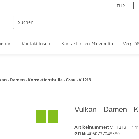
EUR
behör
Kontaktlinsen
Kontaktlinsen Pflegemittel
Vergrö
kan - Damen - Korrektionsbrille - Grau - V 1213
Vulkan - Damen - Ko
Artikelnummer:
V__1213___14
GTIN:
4060737048580