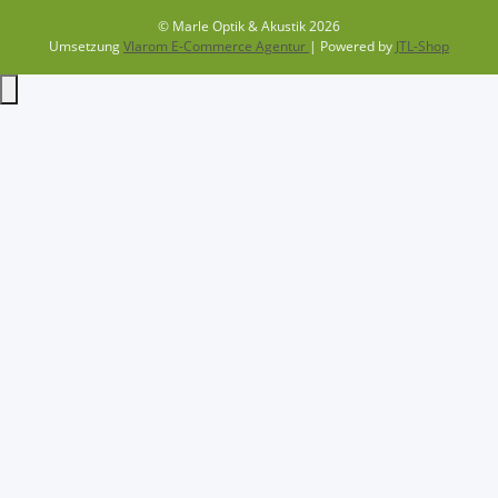
© Marle Optik & Akustik 2026
Umsetzung
Vlarom E-Commerce Agentur
| Powered by
JTL-Shop