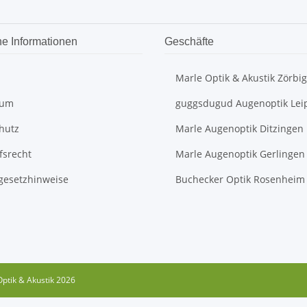
he Informationen
Geschäfte
Marle Optik & Akustik Zörbig
sum
guggsdugud Augenoptik Lei
hutz
Marle Augenoptik Ditzingen
fsrecht
Marle Augenoptik Gerlingen
egesetzhinweise
Buchecker Optik Rosenheim
ptik & Akustik 2026