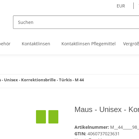
EUR
behör
Kontaktlinsen
Kontaktlinsen Pflegemittel
Vergrö
- Unisex - Korrektionsbrille - Türkis - M 44
Maus - Unisex - Korr
Artikelnummer:
M__44_____98_
GTIN:
4060737023631