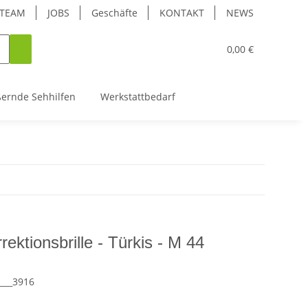
TEAM
JOBS
Geschäfte
KONTAKT
NEWS
0,00 €
ßernde Sehhilfen
Werkstattbedarf
ektionsbrille - Türkis - M 44
___3916