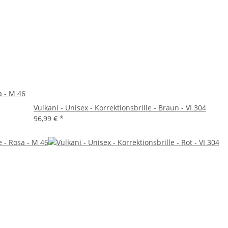
a - M 46
Vulkani - Unisex - Korrektionsbrille - Braun - VI 304
96,99 €
*