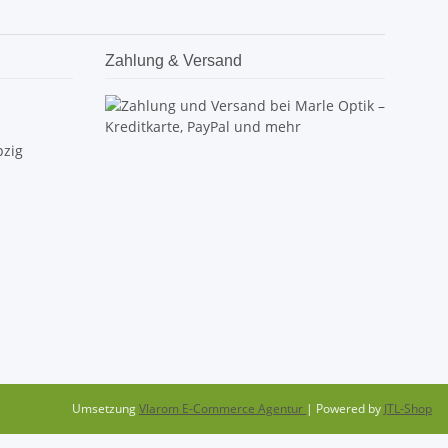
Zahlung & Versand
pzig
Umsetzung
Vlarom E-Commerce Agentur
| Powered by
JTL-Shop