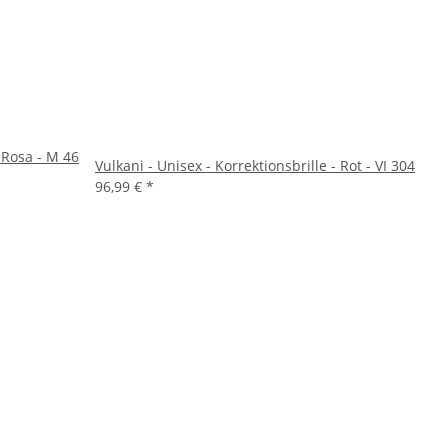
 Rosa - M 46
Vulkani - Unisex - Korrektionsbrille - Rot - VI 304
96,99 €
*