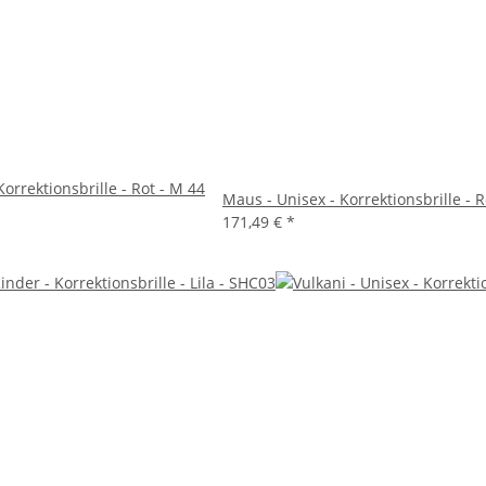
orrektionsbrille - Rot - M 44
Maus - Unisex - Korrektionsbrille - 
171,49 €
*