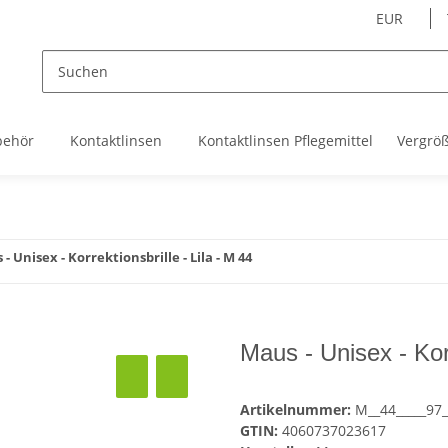
EUR
behör
Kontaktlinsen
Kontaktlinsen Pflegemittel
Vergrö
- Unisex - Korrektionsbrille - Lila - M 44
Maus - Unisex - Korr
Artikelnummer:
M__44_____97_
GTIN:
4060737023617