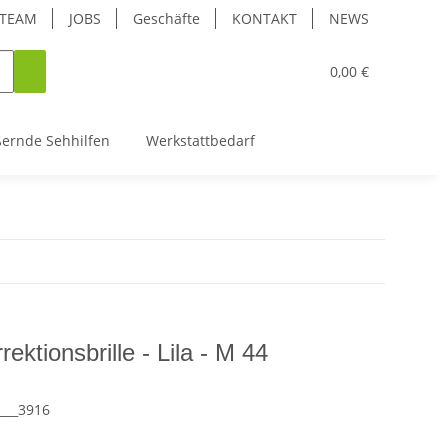
TEAM
JOBS
Geschäfte
KONTAKT
NEWS
0,00 €
ßernde Sehhilfen
Werkstattbedarf
ektionsbrille - Lila - M 44
___3916