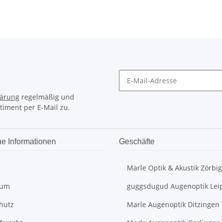
lärung
regelmäßig und
timent per E-Mail zu.
he Informationen
Geschäfte
Marle Optik & Akustik Zörbig
sum
guggsdugud Augenoptik Lei
hutz
Marle Augenoptik Ditzingen