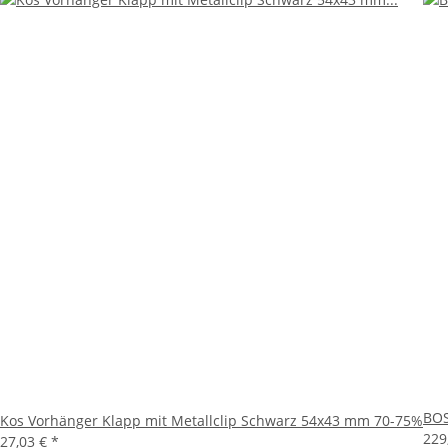
BOS
Kos Vorhänger Klapp mit Metallclip Schwarz 54x43 mm 70-75%
229
27,03 €
*