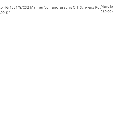
Marc J
o HG 1331/G/CS2 Männer Vollrandfassung OIT-Schwarz Rot
269,00
,00 €
*