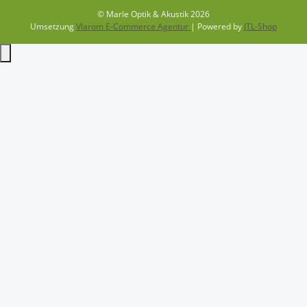
© Marle Optik & Akustik 2026
Umsetzung
Vlarom E-Commerce Agentur
| Powered by
JTL-Shop