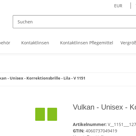
EUR
behör
Kontaktlinsen
Kontaktlinsen Pflegemittel
Vergrö
an - Unisex - Korrektionsbrille - Lila - V 1151
Vulkan - Unisex - Ko
Artikelnummer:
V__1151___12
GTIN:
4060737049419