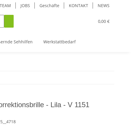
TEAM
JOBS
Geschäfte
KONTAKT
NEWS
0,00 €
ßernde Sehhilfen
Werkstattbedarf
rrektionsbrille - Lila - V 1151
75__4718