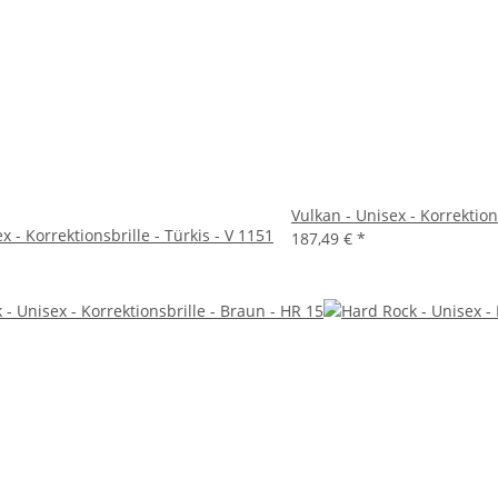
Vulkan - Unisex - Korrektions
x - Korrektionsbrille - Türkis - V 1151
187,49 €
*