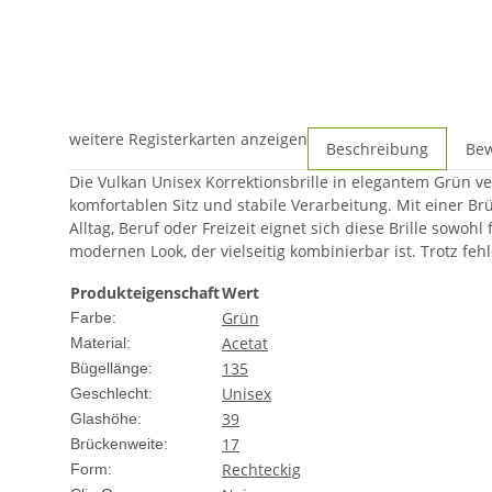
weitere Registerkarten anzeigen
Beschreibung
Be
Die Vulkan Unisex Korrektionsbrille in elegantem Grün v
komfortablen Sitz und stabile Verarbeitung. Mit einer B
Alltag, Beruf oder Freizeit eignet sich diese Brille sowoh
modernen Look, der vielseitig kombinierbar ist. Trotz fe
Produkteigenschaft
Wert
Grün
Farbe:
Acetat
Material:
135
Bügellänge:
Unisex
Geschlecht:
39
Glashöhe:
17
Brückenweite:
Rechteckig
Form: