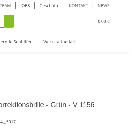
TEAM
JOBS
Geschäfte
KONTAKT
NEWS
0,00 €
ßernde Sehhilfen
Werkstattbedarf
rrektionsbrille - Grün - V 1156
84__5017