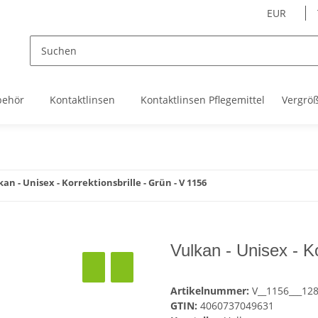
EUR
behör
Kontaktlinsen
Kontaktlinsen Pflegemittel
Vergrö
kan - Unisex - Korrektionsbrille - Grün - V 1156
Vulkan - Unisex - Ko
Artikelnummer:
V__1156___12
GTIN:
4060737049631