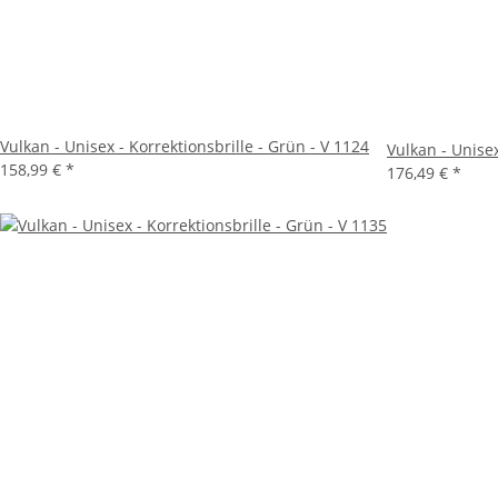
Vulkan - Unisex - Korrektionsbrille - Grün - V 1124
Vulkan - Unisex
158,99 €
*
176,49 €
*