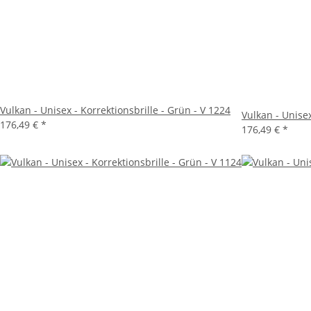
Vulkan - Unisex - Korrektionsbrille - Grün - V 1224
Vulkan - Unisex
176,49 €
*
176,49 €
*