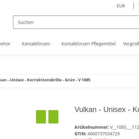
EUR
behör
Kontaktlinsen
Kontaktlinsen Pflegemittel
Vergrö
kan - Unisex - Korrektionsbrille - Grün - V 1085
Vulkan - Unisex - Ko
Artikelnummer:
V__1085___11
GTIN:
4060737034729