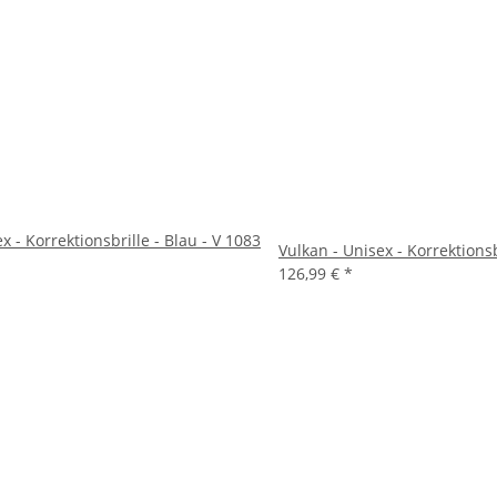
x - Korrektionsbrille - Blau - V 1083
Vulkan - Unisex - Korrektionsb
126,99 €
*