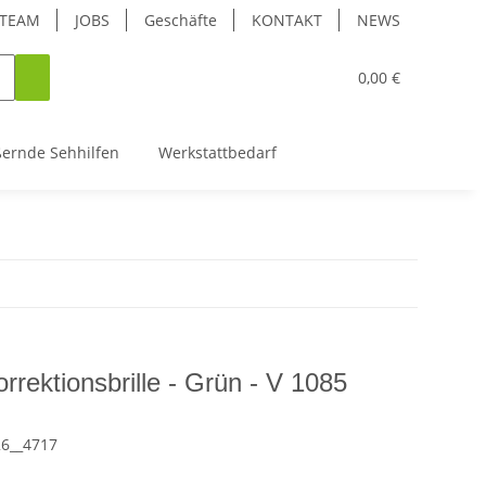
TEAM
JOBS
Geschäfte
KONTAKT
NEWS
0,00 €
ßernde Sehhilfen
Werkstattbedarf
rrektionsbrille - Grün - V 1085
26__4717