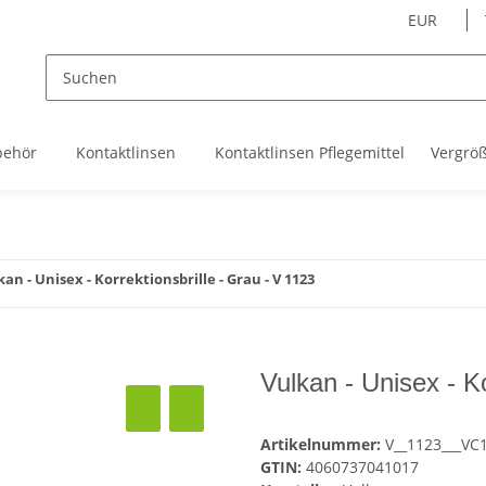
EUR
behör
Kontaktlinsen
Kontaktlinsen Pflegemittel
Vergrö
kan - Unisex - Korrektionsbrille - Grau - V 1123
Vulkan - Unisex - Ko
Artikelnummer:
V__1123___VC
GTIN:
4060737041017