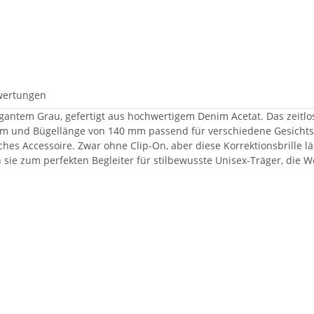
wertungen
legantem Grau, gefertigt aus hochwertigem Denim Acetat. Das zeitlos
 und Bügellänge von 140 mm passend für verschiedene Gesichtsform
sches Accessoire. Zwar ohne Clip-On, aber diese Korrektionsbrille l
 zum perfekten Begleiter für stilbewusste Unisex-Träger, die Wer