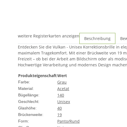
weitere Registerkarten anzeigen
Beschreibung
Be
Entdecken Sie die Vulkan - Unisex Korrektionsbrille in e
maximalem Tragekomfort. Mit einer Brückweite von 19 mm
Freizeit – ob bei der Arbeit am Bildschirm oder als modi
Hochwertige Verarbeitung und modernes Design machen sie
Produkteigenschaft
Wert
Grau
Farbe:
Acetat
Material:
140
Bügellänge:
Unisex
Geschlecht:
40
Glashöhe:
19
Brückenweite:
Panto/Rund
Form: