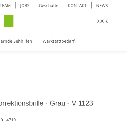
TEAM
JOBS
Geschäfte
KONTAKT
NEWS
0,00 €
ßernde Sehhilfen
Werkstattbedarf
rrektionsbrille - Grau - V 1123
10__4719