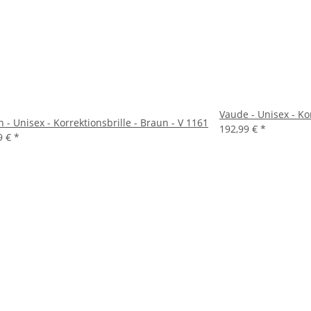
Vaude - Unisex - Kor
n - Unisex - Korrektionsbrille - Braun - V 1161
192,99 €
*
9 €
*