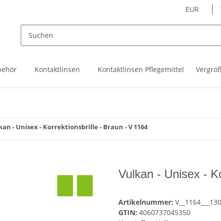
EUR
behör
Kontaktlinsen
Kontaktlinsen Pflegemittel
Vergrö
kan - Unisex - Korrektionsbrille - Braun - V 1164
Vulkan - Unisex - Ko
Artikelnummer:
V__1164___13
GTIN:
4060737045350