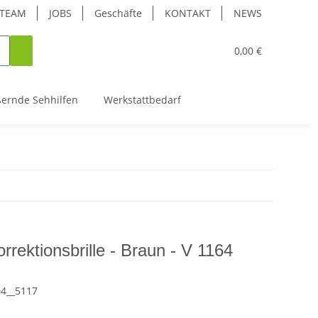
TEAM
JOBS
Geschäfte
KONTAKT
NEWS
0,00 €
ßernde Sehhilfen
Werkstattbedarf
rrektionsbrille - Braun - V 1164
04__5117