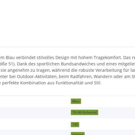
em Blau verbindet stilvolles Design mit hohem Tragekomfort. Das r
röße 51). Dank des sportlichen Bundsandwiches und eines mitgeliefe
ht sie angenehm zu tragen, während die robuste Verarbeitung für l
gleiter bei Outdoor-Aktivitäten, beim Radfahren, Wandern oder am
 perfekte Kombination aus Funktionalität und Stil.
Blau
TR-90/Grilamid
135
Unisex