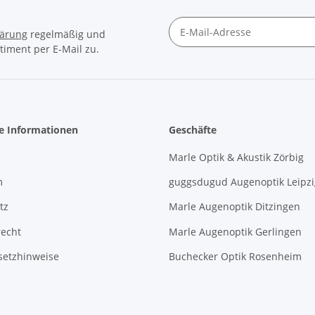
lärung
regelmäßig und
timent per E-Mail zu.
Newsletter Abonnieren
he Informationen
Geschäfte
Marle Optik & Akustik Zörbig
m
guggsdugud Augenoptik Leipzi
tz
Marle Augenoptik Ditzingen
recht
Marle Augenoptik Gerlingen
setzhinweise
Buchecker Optik Rosenheim