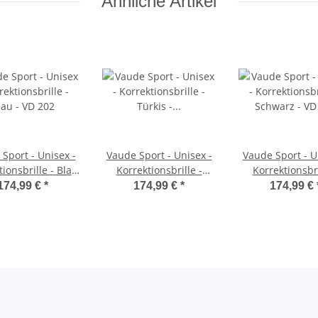
Ähnliche Artikel
Sport - Unisex -
Vaude Sport - Unisex -
Vaude Sport - U
ionsbrille - Blau
Korrektionsbrille -
Korrektionsbri
- VD 202
Türkis - VD 203
Schwarz - VD
174,99 €
*
174,99 €
*
174,99 €