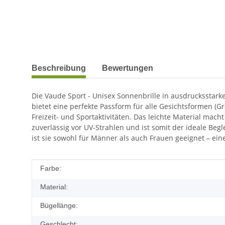
weitere Registerkarten anzeigen
Beschreibung
Bewertungen
Die Vaude Sport - Unisex Sonnenbrille in ausdrucksstark
bietet eine perfekte Passform für alle Gesichtsformen (G
Freizeit- und Sportaktivitäten. Das leichte Material mac
zuverlässig vor UV-Strahlen und ist somit der ideale Be
ist sie sowohl für Männer als auch Frauen geeignet – eine
Produkteigenschaft
Wert
Farbe:
Material:
Bügellänge:
Geschlecht: