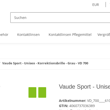
EUR
behör
Kontaktlinsen
Kontaktlinsen Pflegemittel
Vergrö
Vaude Sport - Unisex - Korrektionsbrille - Grau - VD 700
Vaude Sport - Unise
Artikelnummer:
VD_700____61
GTIN:
4060737036389