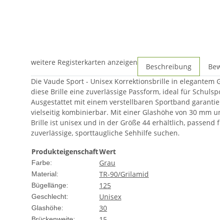
weitere Registerkarten anzeigen
Beschreibung
Be
Die Vaude Sport - Unisex Korrektionsbrille in elegantem 
diese Brille eine zuverlässige Passform, ideal für Schulsp
Ausgestattet mit einem verstellbaren Sportband garantie
vielseitig kombinierbar. Mit einer Glashöhe von 30 mm u
Brille ist unisex und in der Größe 44 erhältlich, passend
zuverlässige, sporttaugliche Sehhilfe suchen.
Produkteigenschaft
Wert
Grau
Farbe:
TR-90/Grilamid
Material:
125
Bügellänge:
Unisex
Geschlecht:
30
Glashöhe:
15
Brückenweite: