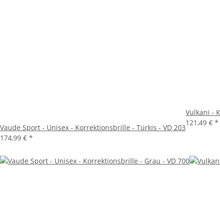
Vulkani - 
121,49 €
*
Vaude Sport - Unisex - Korrektionsbrille - Türkis - VD 203
174,99 €
*