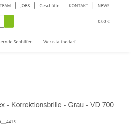
TEAM
JOBS
Geschäfte
KONTAKT
NEWS
0,00 €
ßernde Sehhilfen
Werkstattbedarf
x - Korrektionsbrille - Grau - VD 700
0___4415