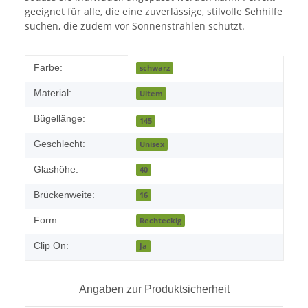
geeignet für alle, die eine zuverlässige, stilvolle Sehhilfe
suchen, die zudem vor Sonnenstrahlen schützt.
Produkteigenschaft
Wert
Farbe:
schwarz
Material:
Ultem
Bügellänge:
145
Geschlecht:
Unisex
Glashöhe:
40
Brückenweite:
16
Form:
Rechteckig
Clip On:
Ja
Angaben zur Produktsicherheit