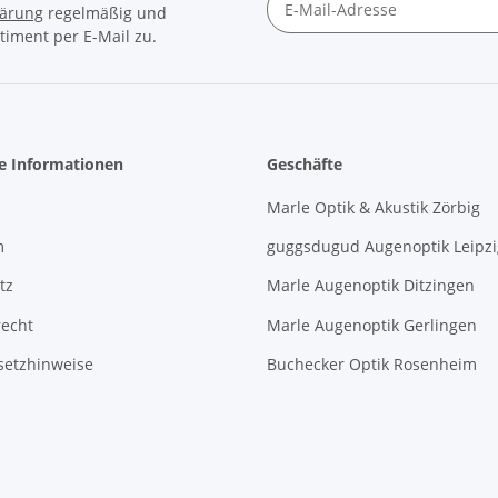
lärung
regelmäßig und
timent per E-Mail zu.
Newsletter Abonnieren
he Informationen
Geschäfte
Marle Optik & Akustik Zörbig
m
guggsdugud Augenoptik Leipzi
tz
Marle Augenoptik Ditzingen
recht
Marle Augenoptik Gerlingen
setzhinweise
Buchecker Optik Rosenheim