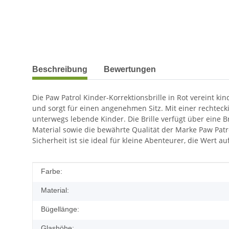
weitere Registerkarten anzeigen
Beschreibung
Bewertungen
Die Paw Patrol Kinder-Korrektionsbrille in Rot vereint kin
und sorgt für einen angenehmen Sitz. Mit einer rechteck
unterwegs lebende Kinder. Die Brille verfügt über eine
Material sowie die bewährte Qualität der Marke Paw Patr
Sicherheit ist sie ideal für kleine Abenteurer, die Wert 
Produkteigenschaft
Wert
Farbe:
Material:
Bügellänge:
Glashöhe: