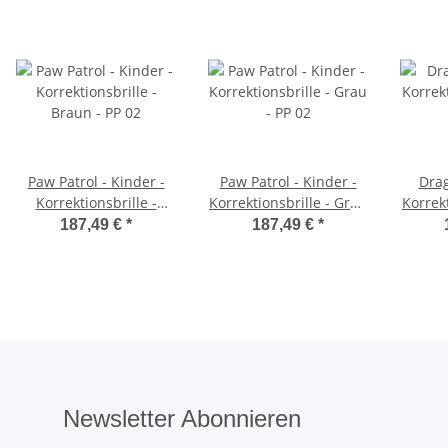
Paw Patrol - Kinder -
Paw Patrol - Kinder -
Drag
Korrektionsbrille -
Korrektionsbrille - Grau
Korrekt
Braun - PP 02
- PP 02
187,49 €
*
187,49 €
*
Newsletter Abonnieren