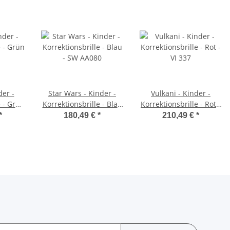
der -
Star Wars - Kinder -
Vulkani - Kinder -
e - Grün
Korrektionsbrille - Blau
Korrektionsbrille - Rot -
- SW AA080
VI 337
*
180,49 €
*
210,49 €
*