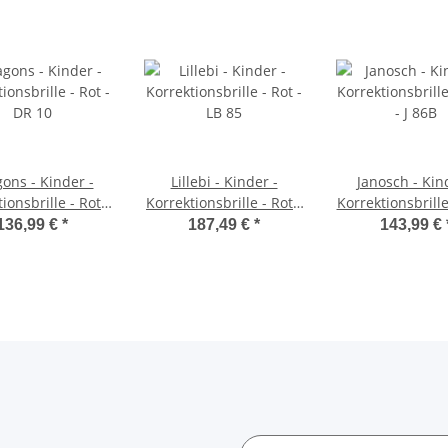
ons - Kinder -
Lillebi - Kinder -
Janosch - Kin
ionsbrille - Rot -
Korrektionsbrille - Rot -
Korrektionsbrill
DR 10
LB 85
- J 86B
136,99 €
*
187,49 €
*
143,99 €