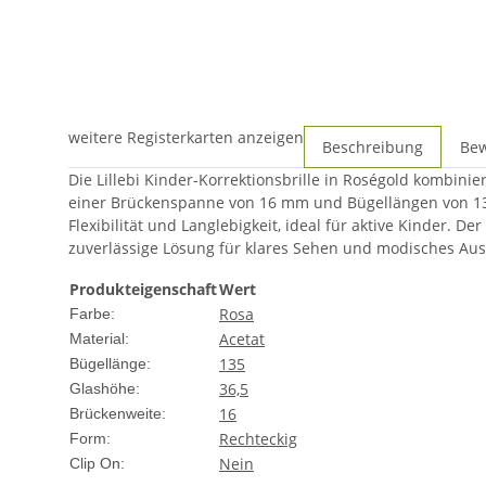
weitere Registerkarten anzeigen
Beschreibung
Be
Die Lillebi Kinder-Korrektionsbrille in Roségold kombinie
einer Brückenspanne von 16 mm und Bügellängen von 135 m
Flexibilität und Langlebigkeit, ideal für aktive Kinder. D
zuverlässige Lösung für klares Sehen und modisches Au
Produkteigenschaft
Wert
Rosa
Farbe:
Acetat
Material:
135
Bügellänge:
36,5
Glashöhe:
16
Brückenweite:
Rechteckig
Form:
Nein
Clip On: