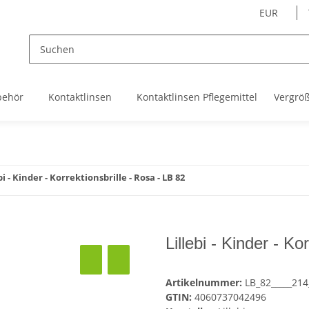
EUR
behör
Kontaktlinsen
Kontaktlinsen Pflegemittel
Vergrö
bi - Kinder - Korrektionsbrille - Rosa - LB 82
Lillebi - Kinder - Ko
Artikelnummer:
LB_82_____214
GTIN:
4060737042496