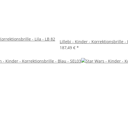
Korrektionsbrille - Lila - LB 82
Lillebi - Kinder - Korrektionsbrille -
187,49 €
*