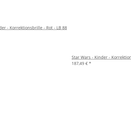
nder - Korrektionsbrille - Rot - LB 88
Star Wars - Kinder - Korrektio
187,49 €
*