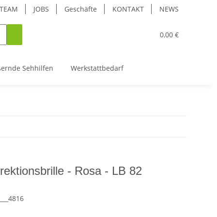
TEAM
JOBS
Geschäfte
KONTAKT
NEWS
0,00 €
ßernde Sehhilfen
Werkstattbedarf
rrektionsbrille - Rosa - LB 82
___4816