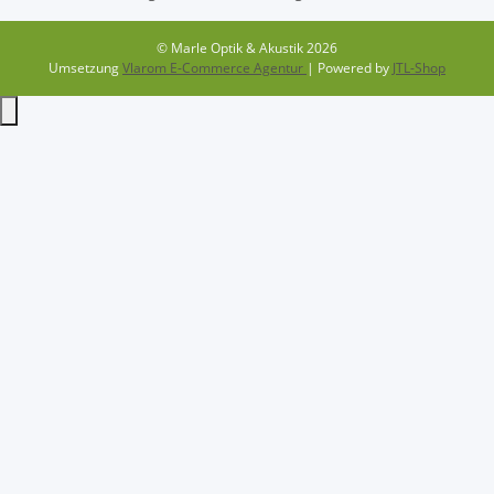
© Marle Optik & Akustik 2026
Umsetzung
Vlarom E-Commerce Agentur
| Powered by
JTL-Shop