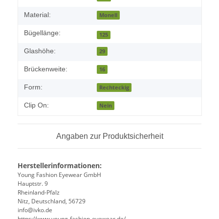
Material:
Monell
Bügellänge:
125
Glashöhe:
29
Brückenweite:
16
Form:
Rechteckig
Clip On:
Nein
Angaben zur Produktsicherheit
Herstellerinformationen:
Young Fashion Eyewear GmbH
Hauptstr. 9
Rheinland-Pfalz
Nitz, Deutschland, 56729
info@ivko.de
https://www.young-fashion-eyewear.de/