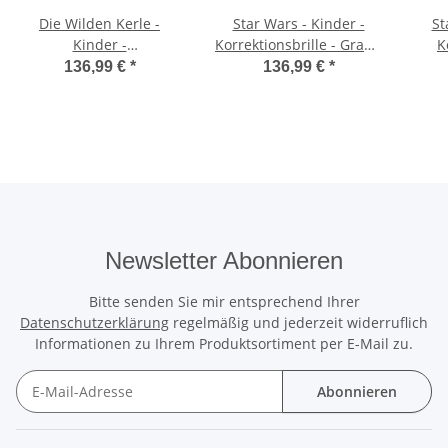
Die Wilden Kerle -
Star Wars - Kinder -
St
Kinder -
Korrektionsbrille - Grau -
K
Korrektionsbrille -
SW 217
136,99 €
*
136,99 €
*
Orange - DWK36
Newsletter Abonnieren
Bitte senden Sie mir entsprechend Ihrer
Datenschutzerklärung
regelmäßig und jederzeit widerruflich
Informationen zu Ihrem Produktsortiment per E-Mail zu.
Abonnieren
Newsletter Abonnieren