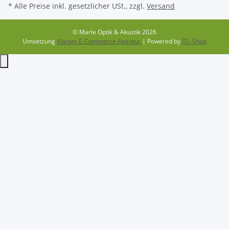
* Alle Preise inkl. gesetzlicher USt., zzgl.
Versand
© Marle Optik & Akustik 2026
Umsetzung
Vlarom E-Commerce Agentur
| Powered by
JTL-Shop