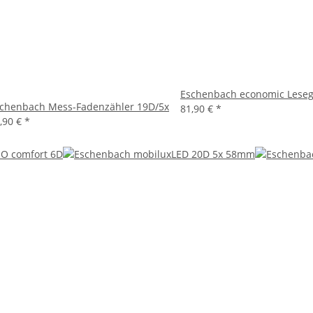
Eschenbach economic Lesegl
chenbach Mess-Fadenzähler 19D/5x
81,90 €
*
,90 €
*