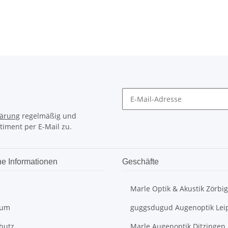
lärung
regelmäßig und
timent per E-Mail zu.
he Informationen
Geschäfte
Marle Optik & Akustik Zörbig
sum
guggsdugud Augenoptik Lei
hutz
Marle Augenoptik Ditzingen