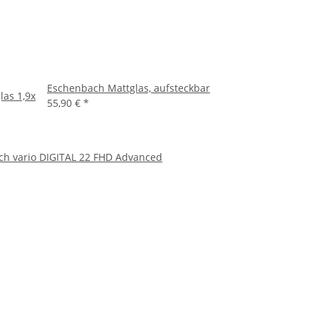
Eschenbach Mattglas, aufsteckbar
as 1,9x
55,90 €
*