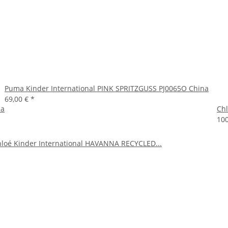
Puma Kinder International PINK SPRITZGUSS PJ0065O China
69,00 €
*
na
Ch
10