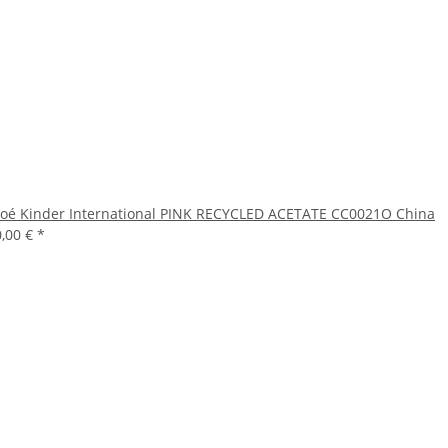
loé Kinder International PINK RECYCLED ACETATE CC0021O China
0,00 €
*