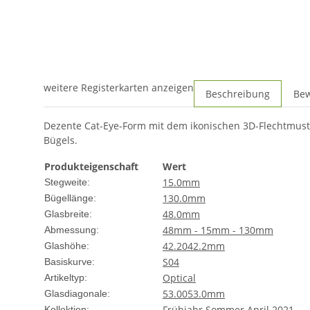
weitere Registerkarten anzeigen
Beschreibung
Be
Dezente Cat-Eye-Form mit dem ikonischen 3D-Flechtmuste
Bügels.
Produkteigenschaft
Wert
15.0mm
Stegweite:
130.0mm
Bügellänge:
48.0mm
Glasbreite:
48mm - 15mm - 130mm
Abmessung:
42.20
42.2mm
Glashöhe:
S04
Basiskurve:
Optical
Artikeltyp:
53.00
53.0mm
Glasdiagonale:
Frühjahr Sommer April 2021
Kollektion: