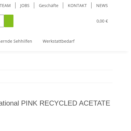
TEAM
JOBS
Geschäfte
KONTAKT
NEWS
0,00 €
ßernde Sehhilfen
Werkstattbedarf
rnational PINK RECYCLED ACETATE