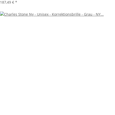
187,49 €
*