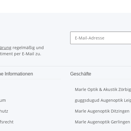
lärung
regelmäßig und
timent per E-Mail zu.
he Informationen
Geschäfte
Marle Optik & Akustik Zörbig
sum
guggsdugud Augenoptik Lei
hutz
Marle Augenoptik Ditzingen
fsrecht
Marle Augenoptik Gerlingen