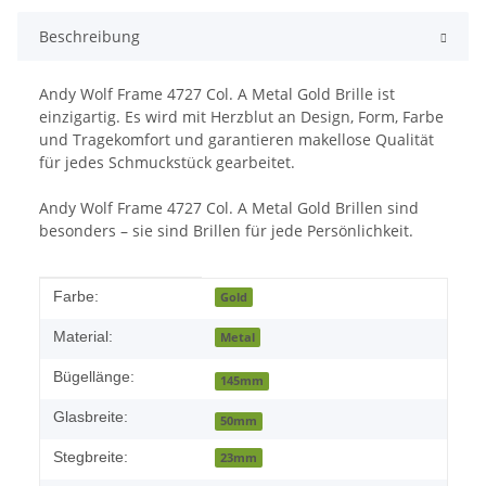
Beschreibung
Andy Wolf Frame 4727 Col. A Metal Gold Brille ist
einzigartig. Es wird mit Herzblut an Design, Form, Farbe
und Tragekomfort und garantieren makellose Qualität
für jedes Schmuckstück gearbeitet.
Andy Wolf Frame 4727 Col. A Metal Gold Brillen sind
besonders – sie sind Brillen für jede Persönlichkeit.
Produkteigenschaft
Wert
Farbe:
Gold
Material:
Metal
Bügellänge:
145mm
Glasbreite:
50mm
Stegbreite:
23mm