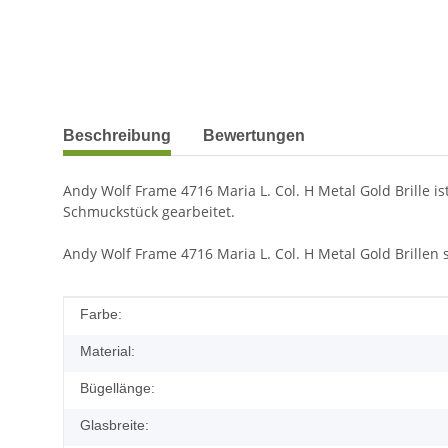
weitere Registerkarten anzeigen
Beschreibung
Bewertungen
Andy Wolf Frame 4716 Maria L. Col. H Metal Gold Brille i
Schmuckstück gearbeitet.
Andy Wolf Frame 4716 Maria L. Col. H Metal Gold Brillen s
Produkteigenschaft
Wert
Farbe:
Material:
Bügellänge:
Glasbreite: