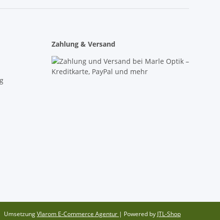
Zahlung & Versand
g
Umsetzung
Vlarom E-Commerce Agentur
| Powered by
JTL-Shop