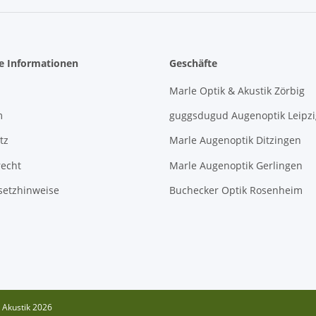
he Informationen
Geschäfte
Marle Optik & Akustik Zörbig
m
guggsdugud Augenoptik Leipzi
tz
Marle Augenoptik Ditzingen
recht
Marle Augenoptik Gerlingen
setzhinweise
Buchecker Optik Rosenheim
 Akustik 2026