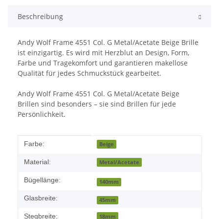
Beschreibung
Andy Wolf Frame 4551 Col. G Metal/Acetate Beige Brille
ist einzigartig. Es wird mit Herzblut an Design, Form,
Farbe und Tragekomfort und garantieren makellose
Qualität für jedes Schmuckstück gearbeitet.
Andy Wolf Frame 4551 Col. G Metal/Acetate Beige
Brillen sind besonders – sie sind Brillen für jede
Persönlichkeit.
Produkteigenschaft
Wert
Farbe:
Beige
Material:
Metal/Acetate
Bügellänge:
140mm
Glasbreite:
45mm
Stegbreite:
18mm