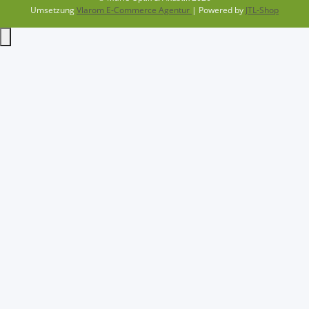
Umsetzung
Vlarom E-Commerce Agentur
| Powered by
JTL-Shop