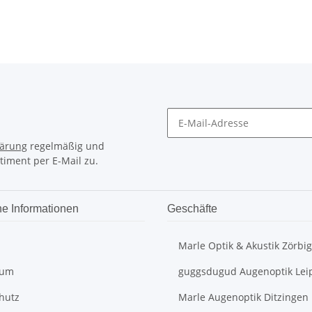
lärung
regelmäßig und
timent per E-Mail zu.
he Informationen
Geschäfte
Marle Optik & Akustik Zörbig
sum
guggsdugud Augenoptik Lei
hutz
Marle Augenoptik Ditzingen