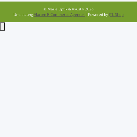
© Marle Optik & Akustik 2026
Umsetzung
Vlarom E-Commerce Agentur
| Powered by
JTL-Shop