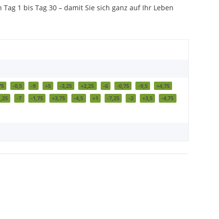
Tag 1 bis Tag 30 – damit Sie sich ganz auf Ihr Leben
75
-0,5
-9
+5
-3,25
+2,25
-6
-0,75
-9,5
+4,75
,25
-7
-1,75
+3,75
-4,5
+1
-7,25
-2
+3,5
-4,75