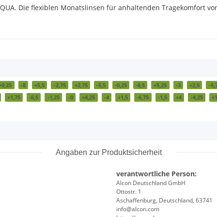
UA. Die flexiblen Monatslinsen für anhaltenden Tragekomfort von 
+0,25
-8
+5,5
-2,75
+2,75
-5,5
-0,25
-8,5
+5,25
-3
+2,5
-5,
+1,75
-6,5
-1,25
-0
+4,25
-4
+1,5
-6,75
-1,5
+4
-4,25
+1
Angaben zur Produktsicherheit
verantwortliche Person:
Alcon Deutschland GmbH
Ottostr. 1
Aschaffenburg, Deutschland, 63741
info@alcon.com