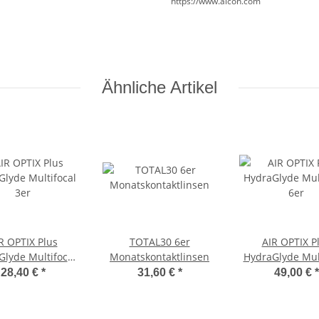
https://www.alcon.com
Ähnliche Artikel
R OPTIX Plus
TOTAL30 6er
AIR OPTIX P
Glyde Multifocal
Monatskontaktlinsen
HydraGlyde Mult
3er
6er
28,40 €
*
31,60 €
*
49,00 €
*