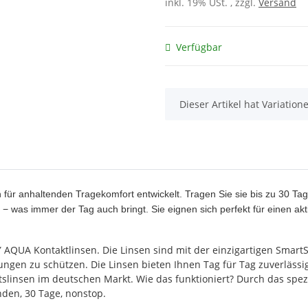
inkl. 19% USt. , zzgl.
Versand
Verfügbar
x
Dieser Artikel hat Variatio
 anhaltenden Tragekomfort entwickelt. Tragen Sie sie bis zu 30 Tage
t − was immer der Tag auch bringt. Sie eignen sich perfekt für einen a
QUA Kontaktlinsen. Die Linsen sind mit der einzigartigen SmartShi
ungen zu schützen. Die Linsen bieten Ihnen Tag für Tag zuverläss
tslinsen im deutschen Markt. Wie das funktioniert? Durch das spe
nden, 30 Tage, nonstop.