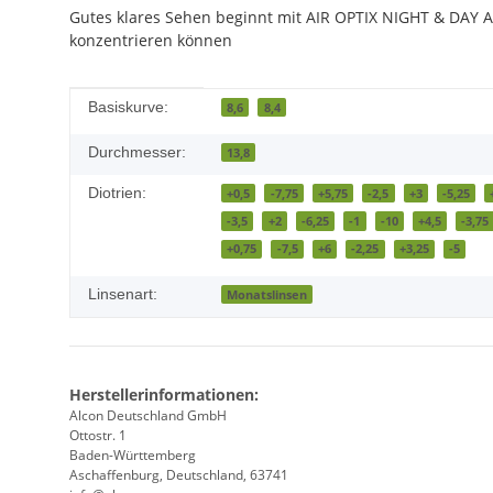
Gutes klares Sehen beginnt mit AIR OPTIX NIGHT & DAY AQ
konzentrieren können
Produkteigenschaft
Wert
Basiskurve:
8,6
8,4
Durchmesser:
13,8
Diotrien:
+0,5
-7,75
+5,75
-2,5
+3
-5,25
-3,5
+2
-6,25
-1
-10
+4,5
-3,75
+0,75
-7,5
+6
-2,25
+3,25
-5
Linsenart:
Monatslinsen
Herstellerinformationen:
Alcon Deutschland GmbH
Ottostr. 1
Baden-Württemberg
Aschaffenburg, Deutschland, 63741