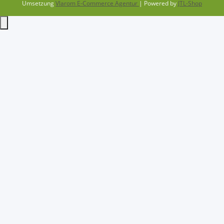
Umsetzung
Vlarom E-Commerce Agentur
| Powered by
JTL-Shop